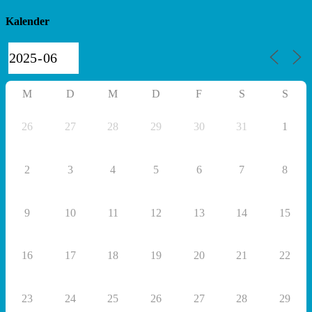
Kalender
M
D
M
D
F
S
S
26
27
28
29
30
31
1
2
3
4
5
6
7
8
9
10
11
12
13
14
15
16
17
18
19
20
21
22
23
24
25
26
27
28
29