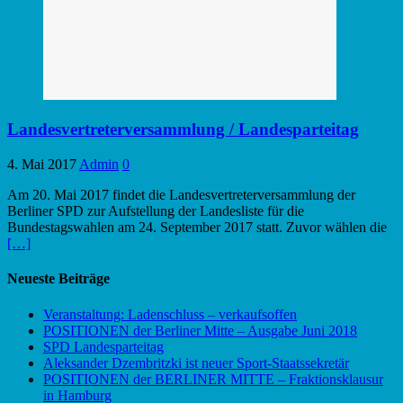
Landesvertreterversammlung / Landesparteitag
4. Mai 2017
Admin
0
Am 20. Mai 2017 findet die Landesvertreterversammlung der
Berliner SPD zur Aufstellung der Landesliste für die
Bundestagswahlen am 24. September 2017 statt. Zuvor wählen die
[…]
Neueste Beiträge
Veranstaltung: Ladenschluss – verkaufsoffen
POSITIONEN der Berliner Mitte – Ausgabe Juni 2018
SPD Landesparteitag
Aleksander Dzembritzki ist neuer Sport-Staatssekretär
POSITIONEN der BERLINER MITTE – Fraktionsklausur
in Hamburg