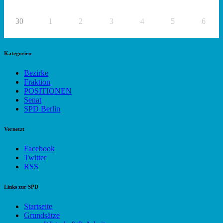
30
1
2
3
4
5
6
Kategorien
Bezirke
Fraktion
POSITIONEN
Senat
SPD Berlin
Vernetzt
Facebook
Twitter
RSS
Links zur SPD
Startseite
Grundsätze