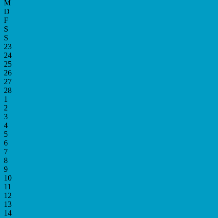
M
D
F
S
S
23
24
25
26
27
28
1
2
3
4
5
6
7
8
9
10
11
12
13
14