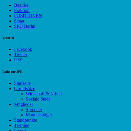
Bezirke
Fraktion
POSITIONEN
Senat
SPD Berlin
Vernetzt
Facebook
Twitter
RSS
Links zur SPD
Startseite
Grundsätze
Wirtschaft & Arbeit
Soziale Stadt
Mitglieder
Sprecher
Mandatsträger
Standpunkte
Termine
Presse