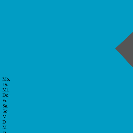
Mo.
Di.
Mi.
Do.
Fr.
Sa.
So.
M
D
M
D