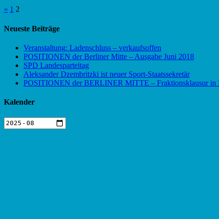
Seitennummerierung
«
1
2
der
Neueste Beiträge
Beiträge
Veranstaltung: Ladenschluss – verkaufsoffen
POSITIONEN der Berliner Mitte – Ausgabe Juni 2018
SPD Landesparteitag
Aleksander Dzembritzki ist neuer Sport-Staatssekretär
POSITIONEN der BERLINER MITTE – Fraktionsklausur in
Kalender