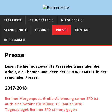
STARTSEITE
GRUNDSÄTZE
MITGLIEDER
STANDPUNKTE
TERMINE
PRESSE
KONTAKT
IMPRESSUM
Presse
Lesen Sie hier ausgewählte Pressebeiträge über die
Arbeit, die Themen und Ideen der BERLINER MITTE in der
regionalen Presse:
2017-2018
Berliner Morgenpost: GroKo-Ablehnung seiner SPD ist
auch eine Gefahr für Müller; 15. Januar 2018
Tagesspiegel: Berliner SPD stimmt gegen