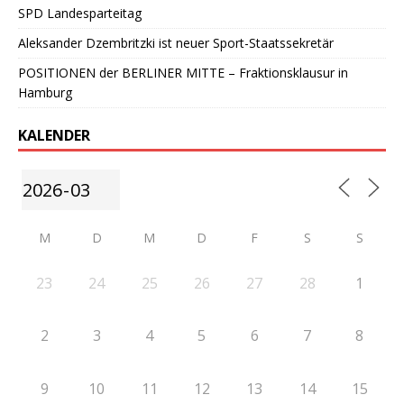
SPD Landesparteitag
Aleksander Dzembritzki ist neuer Sport-Staatssekretär
POSITIONEN der BERLINER MITTE – Fraktionsklausur in
Hamburg
KALENDER
M
D
M
D
F
S
S
23
24
25
26
27
28
1
2
3
4
5
6
7
8
9
10
11
12
13
14
15