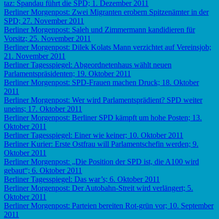
taz: Spandau führt die SPD; 1. Dezember 2011
Berliner Morgenpost: Zwei Migranten erobern Spitzenämter in der
SPD; 27. November 2011
Berliner Morgenpost: Saleh und Zimmermann kandidieren für
Vorsitz; 25. November 2011
Berliner Morgenpost: Dilek Kolats Mann verzichtet auf Vereinsjob;
21. November 2011
Berliner Tagesspiegel: Abgeordnetenhaus wählt neuen
Parlamentspräsidenten; 19. Oktober 2011
Berliner Morgenpost: SPD-Frauen machen Druck; 18. Oktober
2011
Berliner Morgenpost: Wer wird Parlamentsprädient? SPD weiter
uneins; 17. Oktober 2011
Berliner Morgenpost: Berliner SPD kämpft um hohe Posten; 13.
Oktober 2011
Berliner Tagesspiegel: Einer wie keiner; 10. Oktober 2011
Berliner Kurier: Erste Ostfrau will Parlamentschefin werden; 9.
Oktober 2011
Berliner Morgenpost: „Die Position der SPD ist, die A100 wird
gebaut“; 6. Oktober 2011
Berliner Tagesspiegel: Das war’s; 6. Oktober 2011
Berliner Morgenpost: Der Autobahn-Streit wird verlängert; 5.
Oktober 2011
Berliner Morgenpost: Parteien bereiten Rot-grün vor; 10. September
2011