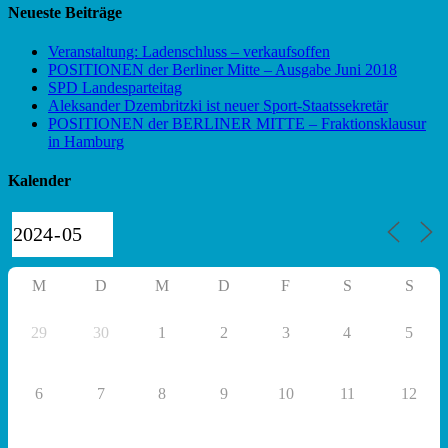
Neueste Beiträge
Veranstaltung: Ladenschluss – verkaufsoffen
POSITIONEN der Berliner Mitte – Ausgabe Juni 2018
SPD Landesparteitag
Aleksander Dzembritzki ist neuer Sport-Staatssekretär
POSITIONEN der BERLINER MITTE – Fraktionsklausur
in Hamburg
Kalender
M
D
M
D
F
S
S
29
30
1
2
3
4
5
6
7
8
9
10
11
12