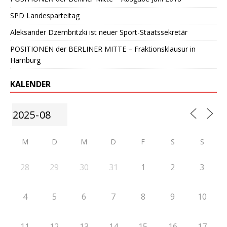
SPD Landesparteitag
Aleksander Dzembritzki ist neuer Sport-Staatssekretär
POSITIONEN der BERLINER MITTE – Fraktionsklausur in
Hamburg
KALENDER
M
D
M
D
F
S
S
28
29
30
31
1
2
3
4
5
6
7
8
9
10
11
12
13
14
15
16
17