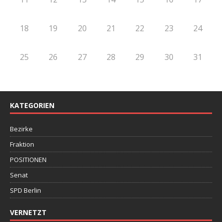
18
19
20
21
22
23
24
25
26
27
28
29
30
31
KATEGORIEN
Bezirke
Fraktion
POSITIONEN
Senat
SPD Berlin
VERNETZT