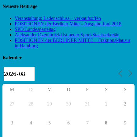
Neueste Beiträge
Veranstaltung: Ladenschluss – verkaufsoffen
POSITIONEN der Berliner Mitte – Ausgabe Juni 2018
SPD Landesparteitag
Aleksander Dzembritzki ist neuer Sport-Staatssekretär
POSITIONEN der BERLINER MITTE – Fraktionsklausur
in Hamburg
Kalender
M
D
M
D
F
S
S
27
28
29
30
31
1
2
3
4
5
6
7
8
9